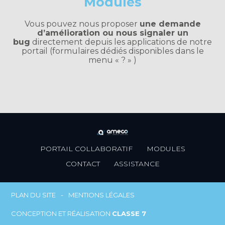
Modules
Vous pouvez nous proposer
une demande
d’amélioration ou nous signaler un
bug
directement depuis les applications de notre
portail (formulaires dédiés disponibles dans le
menu « ? » )
Footer
PORTAIL COLLABORATIF
MODULES
Principale
CONTACT
ASSISTANCE
Footer
PLAN DU SITE
MENTIONS LÉGALES
CONCEPTION ET RÉALISATION
CLASSE 7